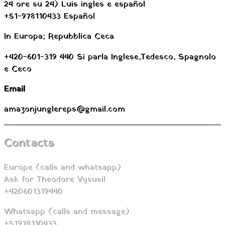
24 ore su 24) Luis ingles e español
+51-978110433 Español
In Europa; Repubblica Ceca
+420-601-319 440
Si parla Inglese,Tedesco, Spagnolo
e Ceco
Email
amazonjunglereps@gmail.com
Contacts
Europe (calls and whatsapp)
Ask for Theodore Vysusil
+420601319440
Whatsapp (calls and message)
+51978110433