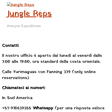
Menu
Vai
principale
al
Jungle Reps
contenuto
Amazon Expeditions
Contatti
Il nostro ufficio è aperto dal lunedì al venerdì dalle
7:00 alle 19:00, ora standard della costa orientale.
Calle Yurimaguas con Fanning 379 (only online
reservations)
Chiamateci ai numeri:
In Sud America
+51-910639355
Whatsapp
(per una risposta veloce