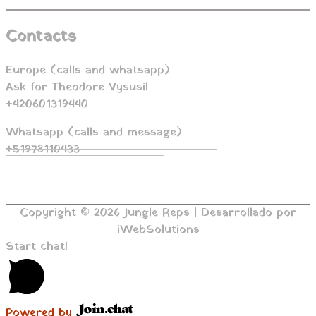
Contacts
Europe (calls and whatsapp)
Ask for Theodore Vysusil
+420601319440
Whatsapp (calls and message)
+51978110433
Copyright © 2026
Jungle Reps
| Desarrollado por
iWebSolutions
Start chat!
Powered by