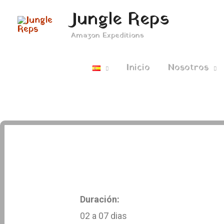
Ir
Jungle Reps
al
Amazon Expeditions
contenido
Inicio
Nosotros
Duración:
02 a 07 dias