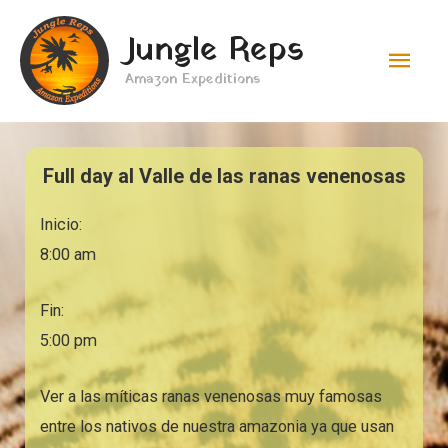
Ir
Men
Jungle Reps
al
princ
contenido
Amazon Expeditions
Full day al Valle de las ranas venenosas
Inicio:
8:00 am
Fin:
5:00 pm
Ver a las míticas ranas venenosas muy famosas
entre los nativos de nuestra amazonia ya que usan